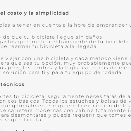
 el costo y la simplicidad
ables a tener en cuenta a la hora de emprender u
 de que tu bicicleta llegue sin daños.
gastos que implica el transporte de tu bicicleta.
 de rearmar tu bicicleta a la llegada.
 viajar con una bicicleta y cada método viene c
iera que sea tu opción, muy probablemente pue
los pros, los contras y la logística que cada m
r solución para ti y para tu equipo de rodada.
técnicos
tes tu bicicleta, seguramente necesitarás de 
nicos básicos. Todos los estuches y bolsas de v
que generalmente requiere la extracción de los 
s de carretera modernas con cabina totalmente
ara desmontarse y puede requerir que tomes e
s según la ruta.