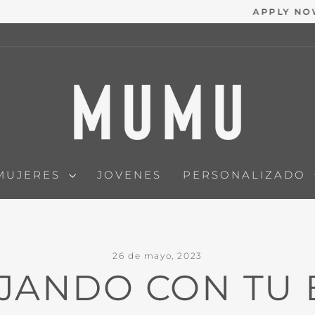
APPLY NOW | MUMU AMBASSADOR PROGRAM
diapositivas
pausa
MUJERES
JOVENES
PERSONALIZADO
26 de mayo, 2023
JANDO CON TU 