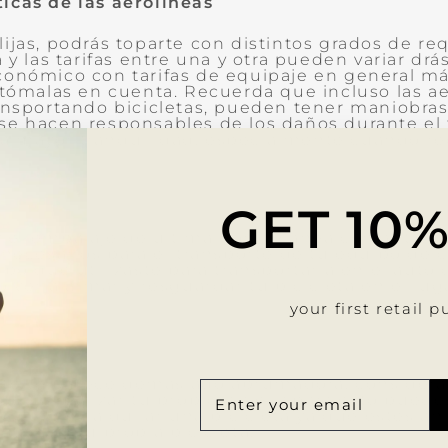
icas de las aerolíneas
lijas, podrás toparte con distintos grados de re
a y las tarifas entre una y otra pueden variar dr
conómico con tarifas de equipaje en general m
e tómalas en cuenta. Recuerda que incluso las a
ransportando bicicletas, pueden tener maniobra
se hacen responsables de los daños durante el t
a mayor tranquilidad, especialmente cuando req
GET 10
 el embalaje de última hora. Planea con anticip
 necesarios para el transporte de tu equipo de 
ipo que utilizaste para transportarla en el auto
olver a armar y resguardar tu bicicleta en el lu
your first retail 
orte te parece demasiado abrumadora, considera e
SUSC
SUSC
A
es de realizar tu propio viaje, y para esto puedes
NUE
 opción es alquilar una bicicleta ya que estés ah
LIST
dar con tu propia bicicleta.
DE
COR