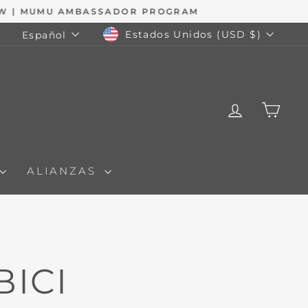
MONEDA
IDIOMA
Estados Unidos (USD $)
Español
INGRESA
CAR
ALIANZAS
BICI