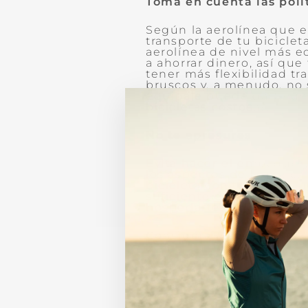
Toma en cuenta las polít
Según la aerolínea que e
transporte de tu biciclet
aerolínea de nivel más e
a ahorrar dinero, así qu
tener más flexibilidad t
bruscos y, a menudo, no 
equipaje puede darte un
bicicletas costosas.
No te apresures
Evita hacer el empaque y
los aspectos de logística
bicicleta con todo el equ
suficiente espacio para v
hospedarte?
Considera alternativas
Si la logística de transp
destino que elegiste, ant
envío de bicicletas. Otra
abierto a no tener que ro