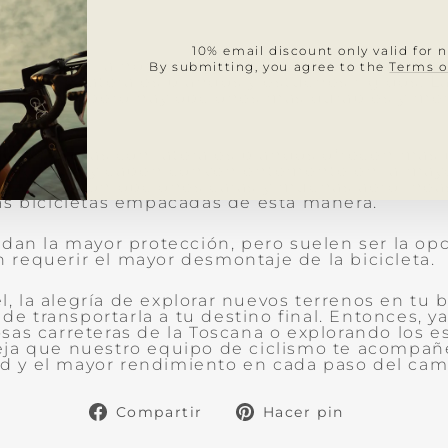
y empaque
10% email discount only valid for 
ncipales a la hora de empacar tu bicicleta para v
By submitting, you agree to the
Terms o
letas con laterales blandos y estuches rígidos. L
ompactas, pero hay opciones más durables y men
ra bicicletas con laterales blandos ofrecen más 
 movilidad y caben convenientemente en la mayo
a menudo son opciones caras y muchas aerolíne
as bicicletas empacadas de esta manera.
ndan la mayor protección, pero suelen ser la o
requerir el mayor desmontaje de la bicicleta.
 la alegría de explorar nuevos terrenos en tu b
a de transportarla a tu destino final. Entonces, y
sas carreteras de la Toscana o explorando los 
eja que nuestro equipo de ciclismo te acompañe
 y el mayor rendimiento en cada paso del cam
Compartir
Pinear
Compartir
Hacer pin
en
en
Facebook
Pinterest