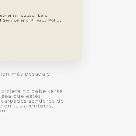
new email subscribers.
iajar en avión: cajas de
f Service
and
Privacy Policy
as cajas de cartón son
os propensas a sufrir
protección, tienen
ría de los autos de
as exigen una exención
pción más pesada y
icicleta no debe verse
a sea que estés
escarpados senderos de
 en tus aventuras,
ino.