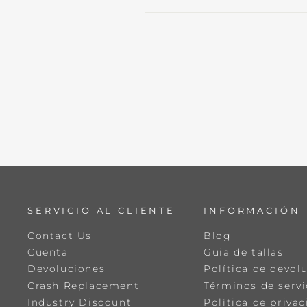
SERVICIO AL CLIENTE
INFORMACIÓN
Contact Us
Blog
Cuenta
Guia de tallas
Devoluciones
Política de devol
Crash Replacement
Términos de servi
Industry Discount
Política de priva