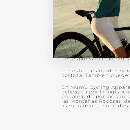
Opciones de embalaje 
Existen tres opciones pri
cartón, bolsas para bicic
fáciles de conseguir y c
daños.
Las bolsas o estuches pa
correas y ruedas para la
alquiler. Sin embargo, 
de responsabilidad por l
Los estuches rígidos bri
costosa. También pueden 
En Mumu Cycling Apparel,
eclipsada por la logístic
pedaleando por las sinuo
las Montañas Rocosas, d
asegurando tu comodidad