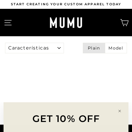
Ir
START CREATING YOUR CUSTOM APPAREL TODAY
directamente
al
diapositivas
contenido
pausa
NAVEGACIÓN
ORDENAR
Plain
Model
"Cer
GET 10% OFF
(esc)
SERVICIO AL CLIENTE