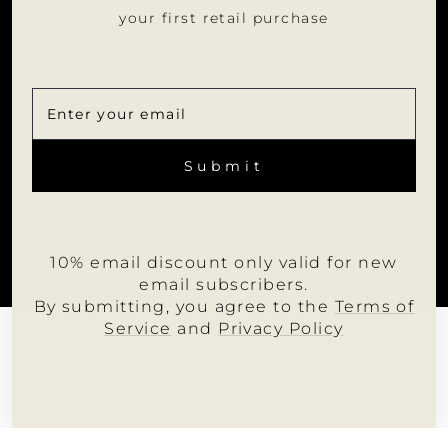
your first retail purchase
INFORMACIÓN
ÚNETE A NOSOTROS
PORTAL PARA DISTRIBUIDORES
SUSCRÍBETE
SUSCRIBIR
A
FOLLOW MUMU
Submit
NUESTRA
LISTA
DE
IDIOMA
CORREO
Español
MONEDA
Estados Unidos (USD $)
10% email discount only valid for new
email subscribers.
© 2026 Mumu Apparel
By submitting, you agree to the
Terms of
Service
and
Privacy Policy